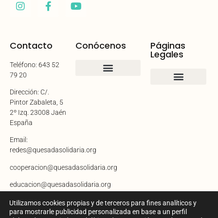
Contacto
Conócenos
Páginas
Legales
Teléfono: 643 52
79 20
Quienes somos
Dirección: C/.
Aviso legal
Política de cookies
Política de privacidad
Mapa del sitio
Declaración de accesibilidad
Pintor Zabaleta, 5
2º Izq. 23008 Jaén
España​
Email:
redes@quesadasolidaria.org
cooperacion@quesadasolidaria.org
educacion@quesadasolidaria.org
Utilizamos cookies propias y de terceros para fines analíticos y
para mostrarle publicidad personalizada en base a un perfil