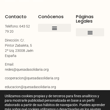
Contacto
Conócenos
Páginas
Legales
Teléfono: 643 52
79 20
Quienes somos
Dirección: C/.
Aviso legal
Política de cookies
Política de privacidad
Mapa del sitio
Declaración de accesibilidad
Pintor Zabaleta, 5
2º Izq. 23008 Jaén
España​
Email:
redes@quesadasolidaria.org
cooperacion@quesadasolidaria.org
educacion@quesadasolidaria.org
Utilizamos cookies propias y de terceros para fines analíticos y
para mostrarle publicidad personalizada en base a un perfil
elaborado a partir de sus hábitos de navegación. Puedes aprender
más sobre qué cookies utilizamos o desactivarlas en los ajustes.