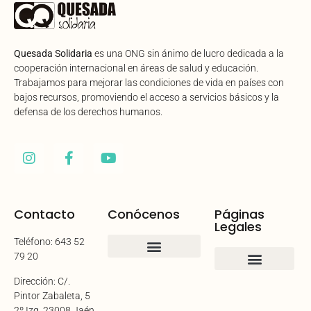
Quesada Solidaria
es una ONG sin ánimo de lucro dedicada a la
cooperación internacional en áreas de salud y educación.
Trabajamos para mejorar las condiciones de vida en países con
bajos recursos, promoviendo el acceso a servicios básicos y la
defensa de los derechos humanos.
Contacto
Conócenos
Páginas
Legales
Teléfono: 643 52
79 20
Quienes somos
Dirección: C/.
Aviso legal
Política de cookies
Política de privacidad
Mapa del sitio
Declaración de accesibilidad
Pintor Zabaleta, 5
2º Izq. 23008 Jaén