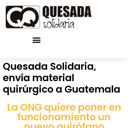
Quienes somos
Quesada Solidaria,
envía material
quirúrgico a Guatemala
La ONG quiere poner en
funcionamiento un
nuevo quirófano